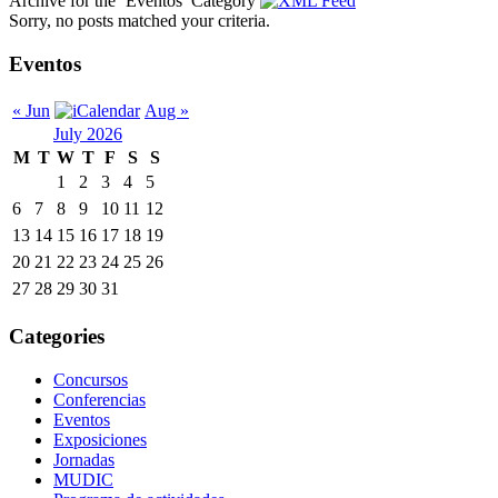
Archive for the ‘Eventos’ Category
Sorry, no posts matched your criteria.
Eventos
« Jun
Aug »
July 2026
M
T
W
T
F
S
S
1
2
3
4
5
6
7
8
9
10
11
12
13
14
15
16
17
18
19
20
21
22
23
24
25
26
27
28
29
30
31
Categories
Concursos
Conferencias
Eventos
Exposiciones
Jornadas
MUDIC