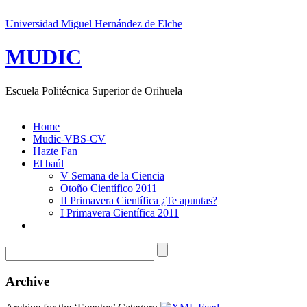
Universidad Miguel Hernández de Elche
MUDIC
Escuela Politécnica Superior de Orihuela
Home
Mudic-VBS-CV
Hazte Fan
El baúl
V Semana de la Ciencia
Otoño Científico 2011
II Primavera Científica ¿Te apuntas?
I Primavera Científica 2011
Archive