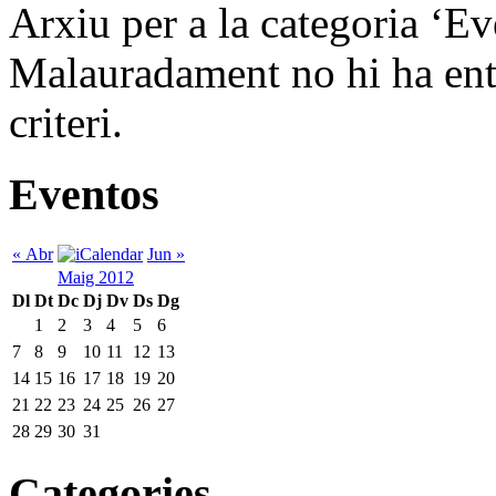
Arxiu per a la categoria ‘E
Malauradament no hi ha ent
criteri.
Eventos
« Abr
Jun »
Maig 2012
Dl
Dt
Dc
Dj
Dv
Ds
Dg
1
2
3
4
5
6
7
8
9
10
11
12
13
14
15
16
17
18
19
20
21
22
23
24
25
26
27
28
29
30
31
Categories