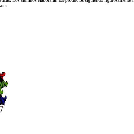
téticas. Los alumnos elaborarán los productos siguiendo rigurosamente l
son: