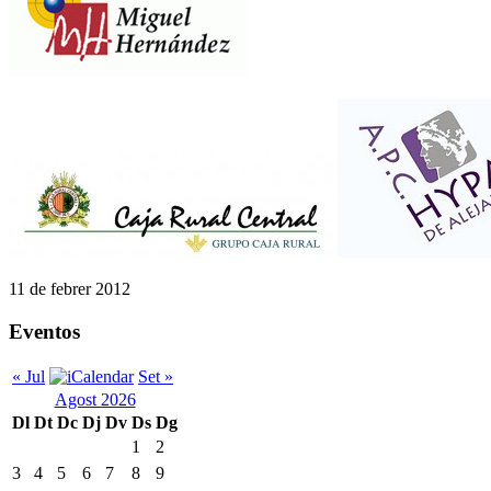
11 de febrer 2012
Eventos
« Jul
Set »
Agost 2026
Dl
Dt
Dc
Dj
Dv
Ds
Dg
1
2
3
4
5
6
7
8
9