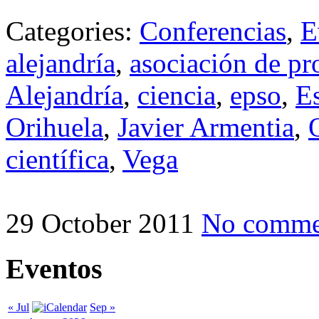
Categories:
Conferencias
,
E
alejandría
,
asociación de pr
Alejandría
,
ciencia
,
epso
,
Es
Orihuela
,
Javier Armentia
,
científica
,
Vega
29 October 2011
No comme
Eventos
« Jul
Sep »