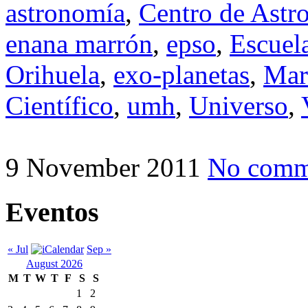
astronomía
,
Centro de Astr
enana marrón
,
epso
,
Escuela
Orihuela
,
exo-planetas
,
Mar
Científico
,
umh
,
Universo
,
9 November 2011
No comm
Eventos
« Jul
Sep »
August 2026
M
T
W
T
F
S
S
1
2